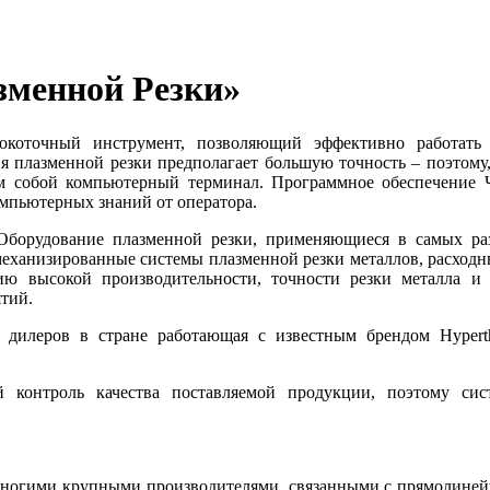
менной Резки»
окоточный инструмент, позволяющий эффективно работать
ия плазменной резки предполагает большую точность – поэтому
м собой компьютерный терминал. Программное обеспечение Ч
омпьютерных знаний от оператора.
Оборудование плазменной резки, применяющиеся в самых раз
механизированные системы плазменной резки металлов, расходны
ю высокой производительности, точности резки металла и
ятий.
илеров в стране работающая с известным брендом Hypert
й контроль качества поставляемой продукции, поэтому си
многими крупными производителями, связанными с прямолинейно