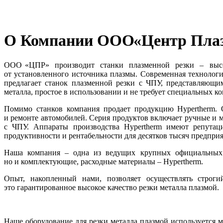
О Компании ООО
«Центр
Плаз
ООО
«ЦПР
» производит станки плазменной резки – выс
от установленного источника плазмы. Современная технолог
предлагает станок плазменной резки с ЧПУ, представляющи
металла, простое в использовании и не требует специальных к
Помимо станков компания продает продукцию Hypertherm. 
и ремонте автомобилей. Серия продуктов включает ручные и 
с ЧПУ. Аппараты производства Hypertherm имеют репутаци
продуктивности и рентабельности для десятков тысяч предпри
Наша компания – одна из ведущих крупных официальных д
но и комплектующие, расходные материалы – Hypertherm.
Опыт, накопленный нами, позволяет осуществлять строги
это гарантированное высокое качество резки металла плазмой.
Наше оборудование для резки металла плазмой используется 