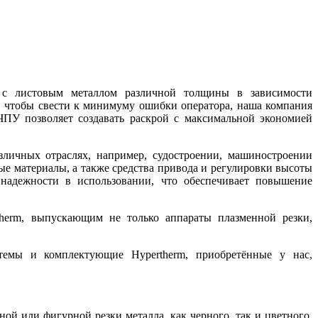
 с листовым металлом различной толщины в зависимости
, чтобы свести к минимуму ошибки оператора, наша компания
ПУ позволяет создавать раскрой с максимальной экономией
личных отраслях, например, судостроении, машиностроении
е материалы, а также средства привода и регулировки высоты
 надежности в использовании, что обеспечивает повышение
herm, выпускающим не только аппараты плазменной резки,
стемы и комплектующие Hypertherm, приобретённые у нас,
й или фигурной резки металла, как черного, так и цветного.